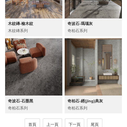
木紋磚-榆木紋
奇波石-瑪瑙灰
木紋磚系列
奇柏石系列
奇波石-石墨黑
奇柏石-經(jīng)典灰
奇柏石系列
奇柏石系列
首頁
上一頁
下一頁
尾頁