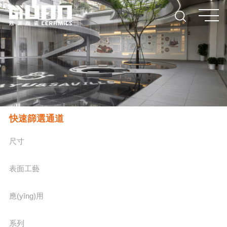
快速篩選通道
尺寸
表面工藝
應(yīng)用
系列