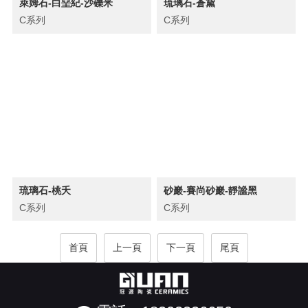
萊姆石-白堊紀-沙礫米
琉璃石-蒼黛
C系列
C系列
琉璃石-桃夭
砂巖-賽尚砂巖-靜謐黑
C系列
C系列
首頁
上一頁
下一頁
尾頁