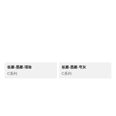
板巖-墨巖-瑾瑜
板巖-墨巖-穹灰
C系列
C系列