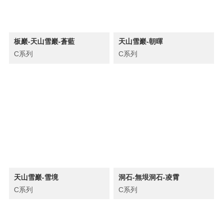
板巖-天山雪巖-蒼藍
天山雪巖-朝暉
C系列
C系列
天山雪巖-雪境
洞石-無垠洞石-凌霄
C系列
C系列