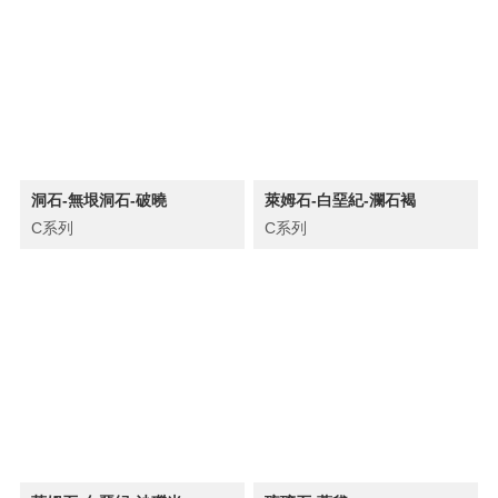
洞石-無垠洞石-破曉
萊姆石-白堊紀-瀾石褐
C系列
C系列