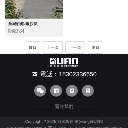
圣城砂巖-銀沙灰
砂巖系列
首頁
上一頁
下一頁
尾頁
電話：18302336650
關注我們
Copyright ? 2025 冠源陶瓷
網(wǎng)站地圖