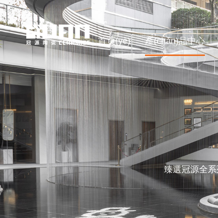
首頁(yè)
產(chǎn)品中心
臻選冠源全系列熱