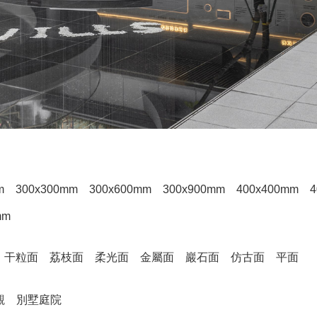
m
300x300mm
300x600mm
300x900mm
400x400mm
4
mm
干粒面
荔枝面
柔光面
金屬面
巖石面
仿古面
平面
觀
別墅庭院