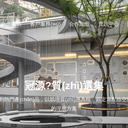
合作案例
客戶服務(wù)
合作加盟
資訊中心
冠源?質(zhì)選集
門產(chǎn)品，以肌理質(zhì)感為核，錨定適配你空間
的理想方案