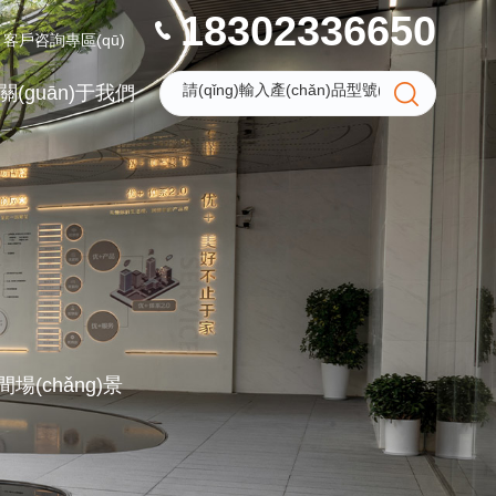
18302336650
客戶咨詢專區(qū)
關(guān)于我們
場(chǎng)景