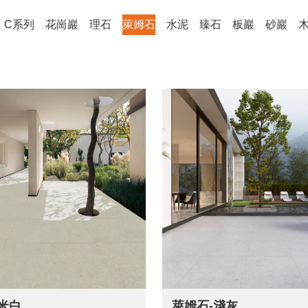
C系列
花崗巖
理石
萊姆石
水泥
臻石
板巖
砂巖
米白
萊姆石-淺灰