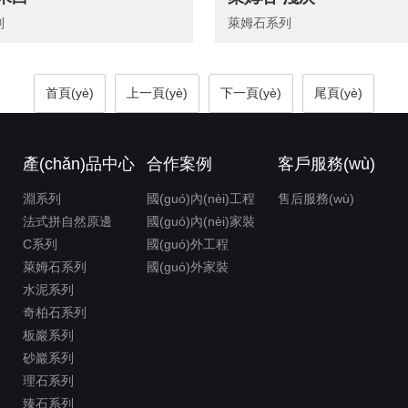
列
萊姆石系列
首頁(yè)
上一頁(yè)
下一頁(yè)
尾頁(yè)
產(chǎn)品中心
合作案例
客戶服務(wù)
淵系列
國(guó)內(nèi)工程
售后服務(wù)
法式拼自然原邊
國(guó)內(nèi)家裝
C系列
國(guó)外工程
萊姆石系列
國(guó)外家裝
水泥系列
奇柏石系列
板巖系列
砂巖系列
理石系列
臻石系列