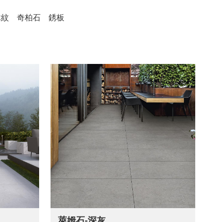
木紋
奇柏石
銹板
萊姆石-深灰