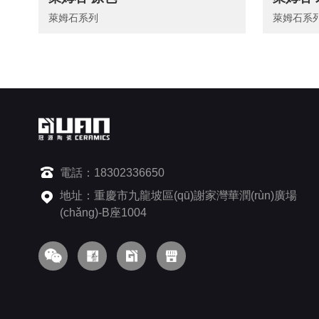
萊姆石系列
萊姆石系
電話：18302336650
地址：重慶市九龍坡區(qū)謝家灣華潤(rùn)廣場
(chǎng)-B座1004