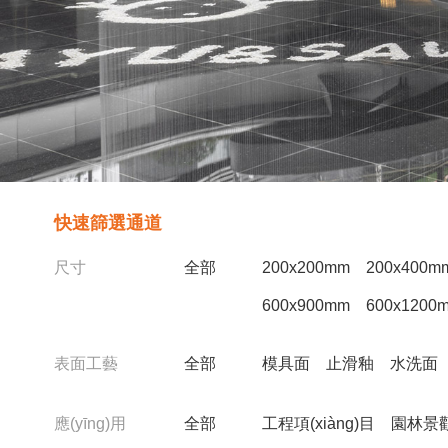
快速篩選通道
尺寸
全部
200x200mm
200x400m
600x900mm
600x1200
表面工藝
全部
模具面
止滑釉
水洗面
應(yīng)用
全部
工程項(xiàng)目
園林景