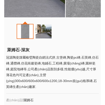
萊姆石-深灰
冠源陶瓷隸屬榆璧陶瓷自銷法式拼,古堡磚,陶瓷pc磚,石英磚,仿石
磚,通體磚,仿花崗巖瓷磚,地鋪石,工程磚,廣場(chǎng)磚,園林瓷
磚,庭院地磚等,公司產(chǎn)品類別多樣,性能優(yōu)越,尺寸厚
薄花色均可定產(chǎn),主營
(yíng)300x600/600x600/600x1200,18-30mm規(guī)格厚磚,石
英磚生產(chǎn)廠家.
產(chǎn)品類型
萊姆石