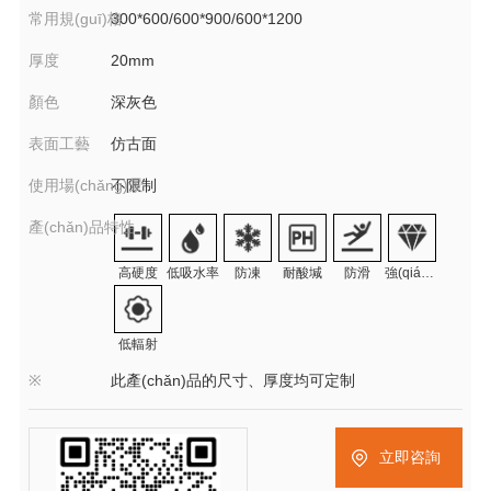
常用規(guī)格
300*600/600*900/600*1200
厚度
20mm
顏色
深灰色
表面工藝
仿古面
使用場(chǎng)景
不限制
產(chǎn)品特性
高硬度
低吸水率
防凍
耐酸堿
防滑
強(qiáng)耐磨
低輻射
※
此產(chǎn)品的尺寸、厚度均可定制
立即咨詢