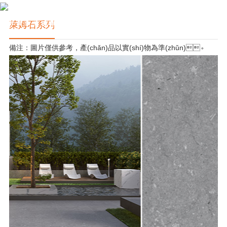
萊姆石系列
備注：圖片僅供參考，產(chǎn)品以實(shí)物為準(zhǔn)。