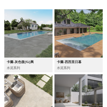
卡圖-灰色復(fù)興
卡圖-西西里日暮
水泥系列
水泥系列