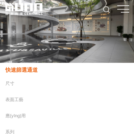
快速篩選通道
尺寸
表面工藝
應(yīng)用
系列