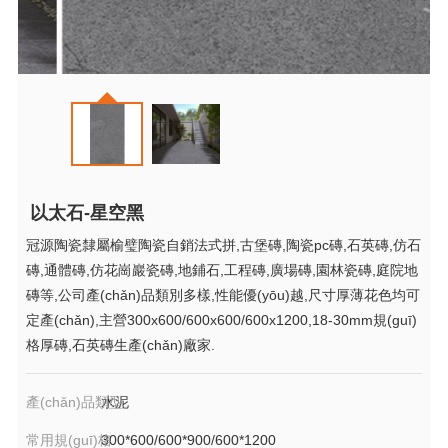
以太石-星空黑
冠源陶瓷隸屬榆璧陶瓷自銷法式拼,古堡磚,陶瓷pc磚,石英磚,仿石
磚,通體磚,仿花崗巖瓷磚,地鋪石,工程磚,廣場磚,園林瓷磚,庭院地
磚等,公司產(chǎn)品類別多樣,性能優(yōu)越,尺寸厚薄花色均可
定產(chǎn),主營300x600/600x600/600x1200,18-30mm規(guī)
格厚磚,石英磚生產(chǎn)廠家.
產(chǎn)品類型
水泥
常用規(guī)格
300*600/600*900/600*1200