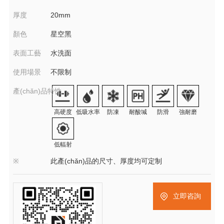
厚度
20mm
顏色
星空黑
表面工藝
水洗面
使用場景
不限制
產(chǎn)品特性
高硬度
低吸水率
防凍
耐酸堿
防滑
強耐磨
低輻射
※
此產(chǎn)品的尺寸、厚度均可定制
立即咨詢