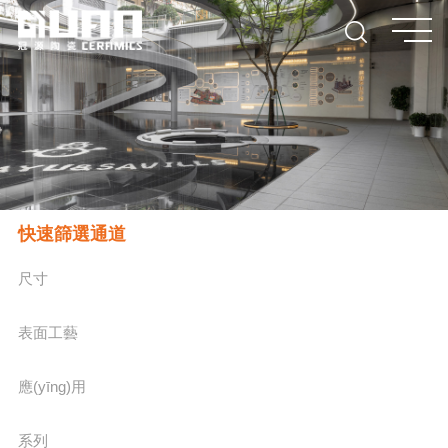
快速篩選通道
尺寸
表面工藝
應(yīng)用
系列