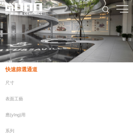
快速篩選通道
尺寸
表面工藝
應(yīng)用
系列