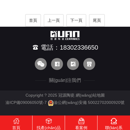
首頁
上一頁
下一頁
尾頁
電話：18302336650
關(guān)注我們
Copyright ? 2025 冠源陶瓷
網(wǎng)站地圖
渝ICP備09006050號-7
渝公網(wǎng)安備 50022702000920號
首頁
找產(chǎn)品
看案例
聯(lián)系
RM新时代APP下载