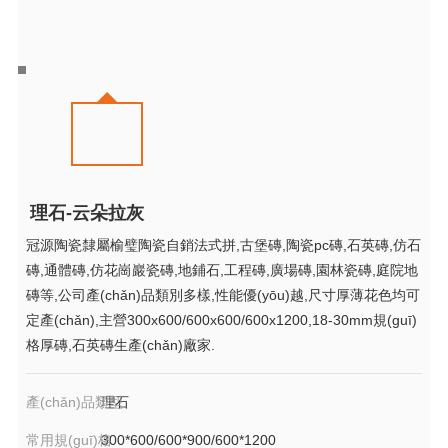
理石-云朵拉灰
冠源陶瓷隸屬榆璧陶瓷自銷法式拼,古堡磚,陶瓷pc磚,石英磚,仿石
磚,通體磚,仿花崗巖瓷磚,地鋪石,工程磚,廣場磚,園林瓷磚,庭院地
磚等,公司產(chǎn)品類別多樣,性能優(yōu)越,尺寸厚薄花色均可
定產(chǎn),主營300x600/600x600/600x1200,18-30mm規(guī)
格厚磚,石英磚生產(chǎn)廠家.
產(chǎn)品類型
理石
常用規(guī)格
300*600/600*900/600*1200