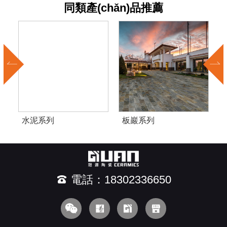
同類產(chǎn)品推薦
板巖系列
砂巖系列
電話：18302336650