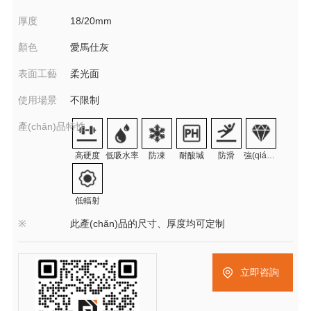
厚度
18/20mm
顏色
愛馬仕灰
表面工藝
柔光面
使用場景
不限制
產(chǎn)品特性
高硬度
低吸水率
防凍
耐酸堿
防滑
強(qiáng)耐磨
低輻射
※
此產(chǎn)品的尺寸、厚度均可定制
立即咨詢