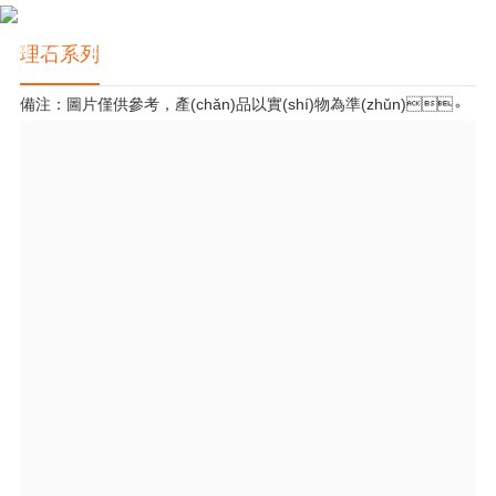
理石系列
備注：圖片僅供參考，產(chǎn)品以實(shí)物為準(zhǔn)。