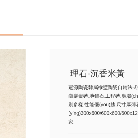
為您推薦熱銷產(chǎn)品
hǎn)品中心
合作案例
客戶服務(wù)
資訊中心
可以幫您快速找到需要的冠源瓷磚各個(gè)系列產(chǎn)
理石-沉香米黃
冠源陶瓷隸屬榆璧陶瓷自銷法式拼,
崗巖瓷磚,地鋪石,工程磚,廣場(ch
別多樣,性能優(yōu)越,尺寸厚薄
(yíng)300x600/600x600/60
家.