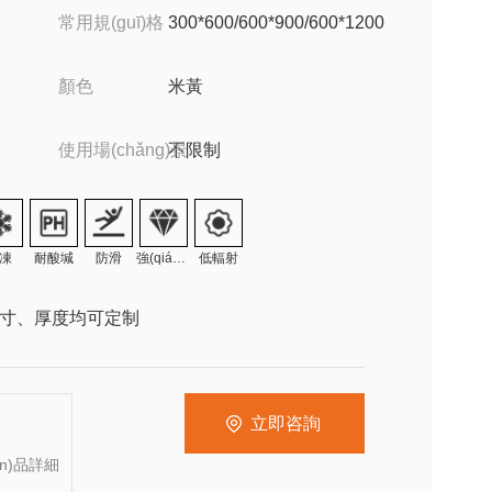
常用規(guī)格
300*600/600*900/600*1200
顏色
米黃
使用場(chǎng)景
不限制
凍
耐酸堿
防滑
強(qiáng)耐磨
低輻射
尺寸、厚度均可定制
立即咨詢
，
ǎn)品詳細