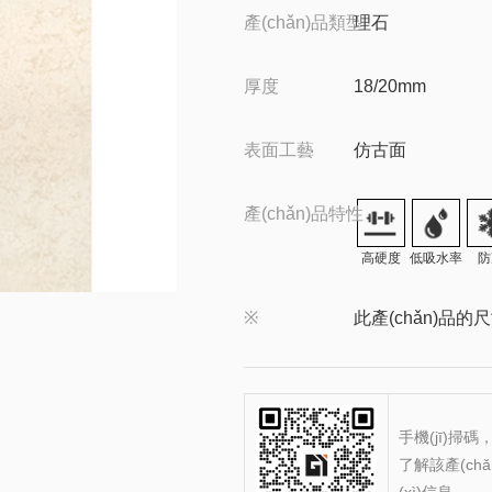
產(chǎn)品類型
理石
厚度
18/20mm
表面工藝
仿古面
產(chǎn)品特性
高硬度
低吸水率
防
※
此產(chǎn)品的
手機(jī)掃碼
了解該產(ch
(xì)信息